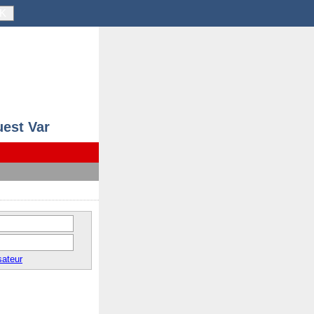
K
uest Var
sateur