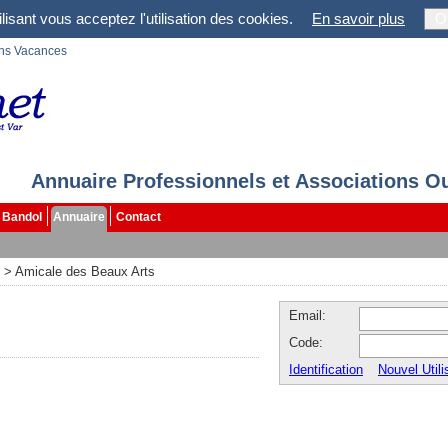
lisant vous acceptez l'utilisation des cookies.
En savoir plus
O
ons Vacances
Annuaire Professionnels et Associations O
Bandol
Annuaire
Contact
>
Amicale des Beaux Arts
Email:
Code:
Identification
Nouvel Utili