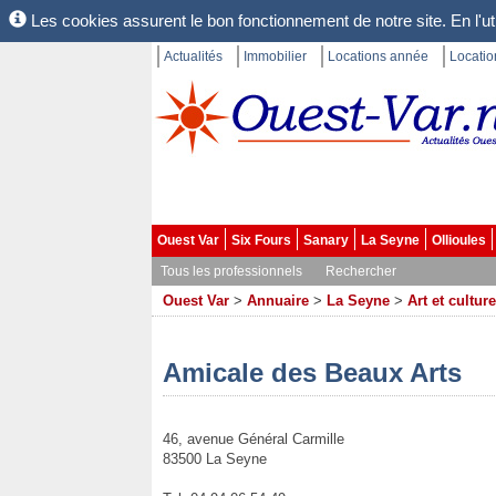
Les cookies assurent le bon fonctionnement de notre site. En l'uti
Actualités
Immobilier
Locations année
Locati
Ouest Var
Six Fours
Sanary
La Seyne
Ollioules
Tous les professionnels
Rechercher
Ouest Var
>
Annuaire
>
La Seyne
>
Art et culture
Amicale des Beaux Arts
46, avenue Général Carmille
83500 La Seyne