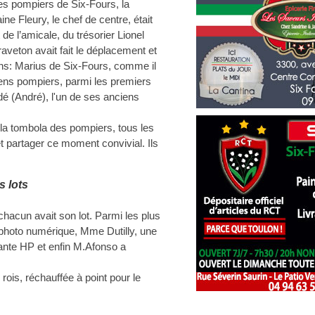
 des pompiers de Six-Fours, la
ne Fleury, le chef de centre, était
de l’amicale, du trésorier Lionel
aveton avait fait le déplacement et
ens: Marius de Six-Fours, comme il
ciens pompiers, parmi les premiers
é (André), l'un de ses anciens
 la tombola des pompiers, tous les
 et partager ce moment convivial. Ils
s lots
hacun avait son lot. Parmi les plus
 photo numérique, Mme Dutilly, une
mante HP et enfin M.Afonso a
 rois, réchauffée à point pour le