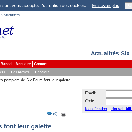
lisant vous acceptez l'utilisation des cookies.
En savoir plus
O
ons Vacances
Actualités Six
Bandol
Annuaire
Contact
vers
Les brèves
Dossiers
es pompiers de Six-Fours font leur galette
Email:
Code:
Identification
Nouvel Utili
(0)
font leur galette