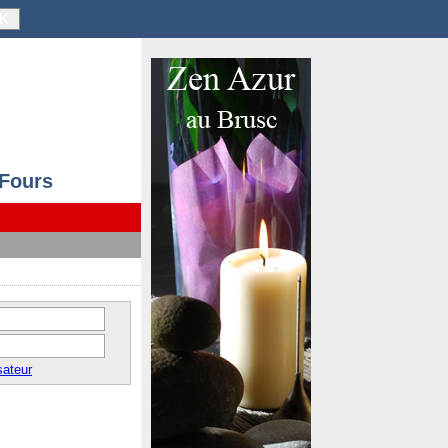
K
 Fours
sateur