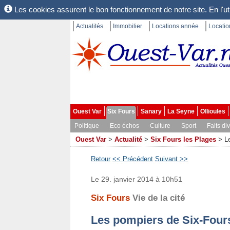
Les cookies assurent le bon fonctionnement de notre site. En l'uti
Actualités
Immobilier
Locations année
Locati
Ouest Var
Six Fours
Sanary
La Seyne
Ollioules
Politique
Eco échos
Culture
Sport
Faits di
Ouest Var
>
Actualité
>
Six Fours les Plages
>
L
Retour
<< Précédent
Suivant >>
Le 29. janvier 2014 à 10h51
Six Fours
Vie de la cité
Les pompiers de Six-Fours 