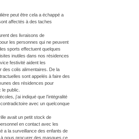
ière peut être cela a échappé a
ont affectés à des taches
rent des livraisons de
pour les personnes qui ne peuvent
des sports effectuent quelques
visites inutiles dans nos résidences
ce festivité aident les
er des colis alimentaires. De la
actuelles sont appelés à faire des
munes des résidences pour
e public.
oles, j'ai indiqué que l’intégralité
t contradictoire avec un quelconque
lle avait un petit stock de
personnel en contact avec les
 a la surveillance des enfants de
si à nous procurer des masques ce