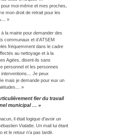
s pour moi-même et mes proches,
e mon droit de retrait pour les
PA… »
s à la mairie pour demander des
agents communaux et d'ATSEM
elés fréquemment dans le cadre
ffectés au nettoyage et à la
es Agées, disent-ils sans
ce personnel et les personnes
s interventions… Je peux
uée mais je demande pour eux un
quiétudes… »
ticulièrement fier du travail
nel municipal … »
cun, il était logique d’avoir un
ébastien Vialatte. Un mail lui étant
et le retour n’a pas tardé.