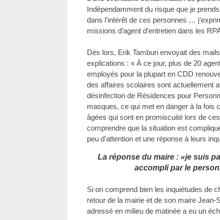
Indépendamment du risque que je prend
dans l’intérêt de ces personnes … j’exprim
missions d’agent d’entretien dans les R
Dés lors, Erik Tamburi envoyait des mail
explications : « À ce jour, plus de 20 
employés pour la plupart en CDD renouv
des affaires scolaires sont actuellement a
désinfection de Résidences pour Personn
masques, ce qui met en danger à la fois 
âgées qui sont en promiscuité lors de ce
comprendre que la situation est compliq
peu d'attention et une réponse à leurs in
La réponse du maire : «je suis par
accompli par le person
Si on comprend bien les inquiétudes de cha
retour de la mairie et de son maire Jean-S
adressé en milieu de matinée a eu un écho 