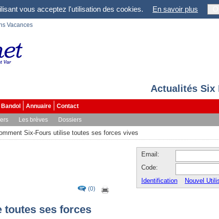
lisant vous acceptez l'utilisation des cookies.
En savoir plus
O
ons Vacances
Actualités Six
Bandol
Annuaire
Contact
vers
Les brèves
Dossiers
omment Six-Fours utilise toutes ses forces vives
Email:
Code:
Identification
Nouvel Utili
(0)
 toutes ses forces