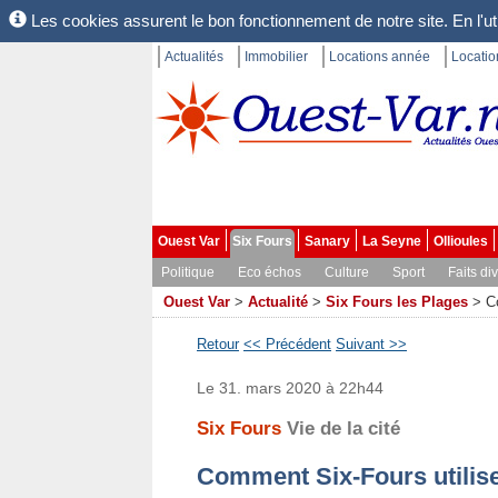
Les cookies assurent le bon fonctionnement de notre site. En l'uti
Actualités
Immobilier
Locations année
Locati
Ouest Var
Six Fours
Sanary
La Seyne
Ollioules
Politique
Eco échos
Culture
Sport
Faits di
Ouest Var
>
Actualité
>
Six Fours les Plages
>
C
Retour
<< Précédent
Suivant >>
Le 31. mars 2020 à 22h44
Six Fours
Vie de la cité
Comment Six-Fours utilise