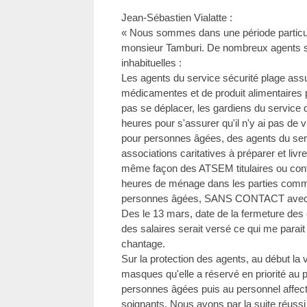
Jean-Sébastien Vialatte :
« Nous sommes dans une période particul
monsieur Tamburi. De nombreux agents s
inhabituelles :
Les agents du service sécurité plage assu
médicamentes et de produit alimentaires 
pas se déplacer, les gardiens du service 
heures pour s'assurer qu'il n'y ai pas de 
pour personnes âgées, des agents du servi
associations caritatives à préparer et livr
même façon des ATSEM titulaires ou contr
heures de ménage dans les parties com
personnes âgées, SANS CONTACT avec l
Des le 13 mars, date de la fermeture des éc
des salaires serait versé ce qui me parai
chantage.
Sur la protection des agents, au début la vi
masques qu'elle a réservé en priorité au 
personnes âgées puis au personnel affecté
soignants. Nous avons par la suite réus