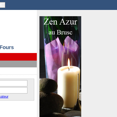
K
 Fours
sateur