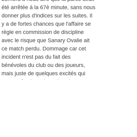
été arrêtée à la 67è minute, sans nous
donner plus d'indices sur les suites. Il
y a de fortes chances que l'affaire se
règle en commission de discipline
avec le risque que Sanary Ovalie ait
ce match perdu. Dommage car cet
incident n'est pas du fait des
bénévoles du club ou des joueurs,
mais juste de quelques excités qui
n'ont guère leur place dans les
tribunes. Il n'y avait qu'à voir les
femmes et enfants de joueurs
hallucinés par le spectacle offert. Il ne
reste plus qu'à espérer que cet
événement soit vite oublié et Sanary
Ovalie pourra confirmer ses belles