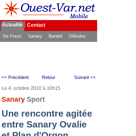
Actualité
Contact
Six Fours
Sanary
Bandol
Ollioules
La Seyne
<< Précédent
Retour
Suivant >>
Le 4. octobre 2010 à 10h15
Sanary
Sport
Une rencontre agitée
entre Sanary Ovalie
et Plan d'Orgon