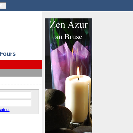
K
 Fours
sateur