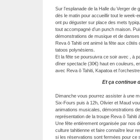
Sur l'esplanade de la Halle du Verger de 
dès le matin pour accueillir tout le week-e
ont pu déguster sur place des mets typique
tout accompagné d'un punch maison. Puis 
démonstrations de musique et de danses 
Reva ô Tahiti ont animé la fête aux côtés
tatoos polynésiens.
Et la fête se poursuivra ce soir avec , à pa
dîner spectacle (30€) haut en couleurs, 
avec Reva ô Tahiti, Kapatoa et l'orchestr
Et ça continue 
Dimanche vous pourrez assister à une me
Six-Fours puis à 12h, Olivier et Maud vou
animations musicales, démonstrations de 
représentation de la troupe Reva ô Tahiti 
Une fête entièrement organisée par nos d
culture tahitienne et faire connaître leu
si les réservations sont fermées pour ce s