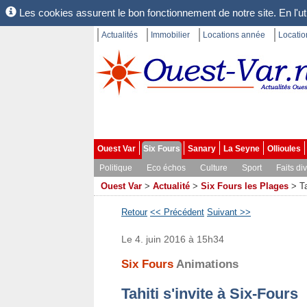
Les cookies assurent le bon fonctionnement de notre site. En l'uti
Actualités
Immobilier
Locations année
Locati
Ouest Var
Six Fours
Sanary
La Seyne
Ollioules
Politique
Eco échos
Culture
Sport
Faits di
Ouest Var
>
Actualité
>
Six Fours les Plages
>
Ta
Retour
<< Précédent
Suivant >>
Le 4. juin 2016 à 15h34
Six Fours
Animations
Tahiti s'invite à Six-Fours