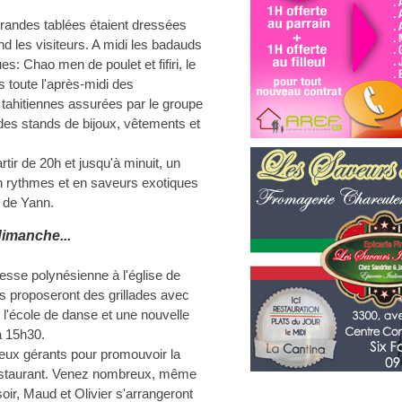
grandes tablées étaient dressées
nd les visiteurs. A midi les badauds
s: Chao men de poulet et fifiri, le
toute l'après-midi des
tahitiennes assurées par le groupe
 des stands de bijoux, vêtements et
rtir de 20h et jusqu'à minuit, un
en rythmes et en saveurs exotiques
e de Yann.
dimanche...
sse polynésienne à l'église de
s proposeront des grillades avec
l'école de danse et une nouvelle
à 15h30.
eux gérants pour promouvoir la
r restaurant. Venez nombreux, même
oir, Maud et Olivier s'arrangeront