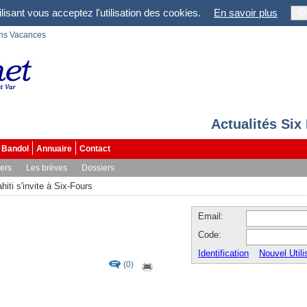
lisant vous acceptez l'utilisation des cookies.
En savoir plus
O
ons Vacances
Actualités Six
Bandol
Annuaire
Contact
vers
Les brèves
Dossiers
hiti s'invite à Six-Fours
Email:
Code:
Identification
Nouvel Utili
(0)