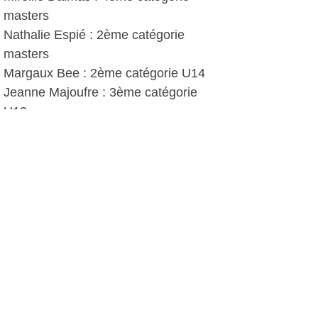
masters
Nathalie Espié : 2ème catégorie
masters
Margaux Bee : 2ème catégorie U14
Jeanne Majoufre : 3ème catégorie
U10
Hommes :
Hugo Trémelat : 6ème catégorie U16
Dylan Bru Semionoff : 4ème catégorie
U16
Quentin Dubois : 12ème catégorie
U12
Mathis Gourden : 17ème catégorie
U10