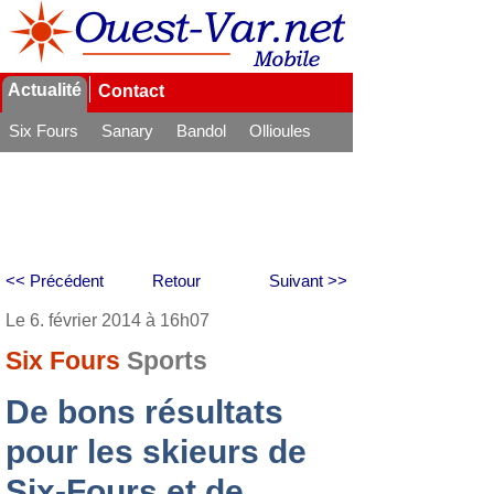
Actualité
Contact
Six Fours
Sanary
Bandol
Ollioules
La Seyne
<< Précédent
Retour
Suivant >>
Le 6. février 2014 à 16h07
Six Fours
Sports
De bons résultats
pour les skieurs de
Six-Fours et de