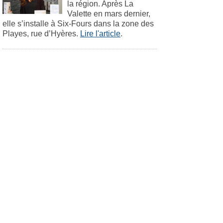
la région. Après La
Valette en mars dernier,
elle s’installe à Six-Fours dans la zone des
Playes, rue d’Hyères.
Lire l'article
.
Six Fours
Le 25. novembre 2013
Eco Echos
La fibre optique, c’est
maintenant! Mais pas
partout.
Dix fois plus rapides que
l'ADSL, les débits de la
fibre optique atteignent
jusqu’à 200 Mb seconde.
En clair, cette opération
pilotée par Orange permettra aux six-
fournais de bénéficier de services très haut
débit pour l’Internet et la télévision.
Lire
l'article
.