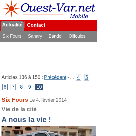
Actualité
Contact
Six Fours
Sanary
Bandol
Ollioules
La Seyne
Articles 136 à 150 :
Précédent
- ...
4
5
6
7
8
9
10
Six Fours
Le 4. février 2014
Vie de la cité
A nous la vie !