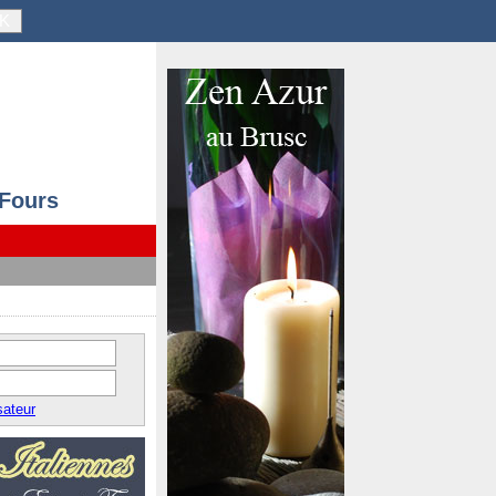
K
 Fours
sateur