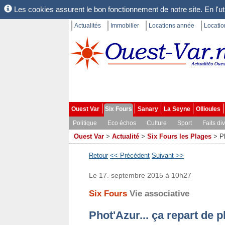
Les cookies assurent le bon fonctionnement de notre site. En l'uti
Actualités
Immobilier
Locations année
Locati
Ouest Var
Six Fours
Sanary
La Seyne
Ollioules
Politique
Eco échos
Culture
Sport
Faits di
Ouest Var
>
Actualité
>
Six Fours les Plages
>
Ph
Retour
<< Précédent
Suivant >>
Le 17. septembre 2015 à 10h27
Six Fours
Vie associative
Phot'Azur... ça repart de pl