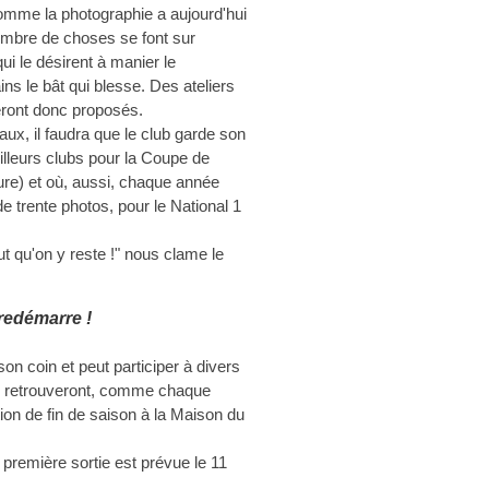
 comme la photographie a aujourd'hui
nombre de choses se font sur
qui le désirent à manier le
ns le bât qui blesse. Des ateliers
seront donc proposés.
ux, il faudra que le club garde son
illeurs clubs pour la Coupe de
ure) et où, aussi, chaque année
e trente photos, pour le National 1
t qu'on y reste !" nous clame le
redémarre !
n coin et peut participer à divers
se retrouveront, comme chaque
on de fin de saison à la Maison du
a première sortie est prévue le 11