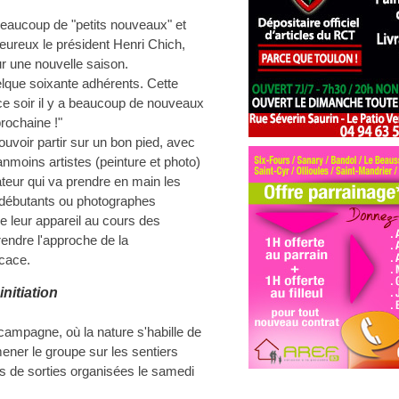
beaucoup de "petits nouveaux" et
heureux le président Henri Chich,
ur une nouvelle saison.
elque soixante adhérents. Cette
ce soir il y a beaucoup de nouveaux
rochaine !"
ouvoir partir sur un bon pied, avec
nmoins artistes (peinture et photo)
teur qui va prendre en main les
t débutants ou photographes
e leur appareil au cours des
e rendre l'approche de la
icace.
nitiation
 campagne, où la nature s'habille de
ener le groupe sur les sentiers
rs de sorties organisées le samedi