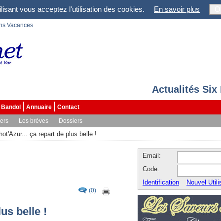
lisant vous acceptez l'utilisation des cookies.
En savoir plus
O
ons Vacances
Actualités Six
Bandol
Annuaire
Contact
vers
Les brèves
Dossiers
ot'Azur... ça repart de plus belle !
Email:
Code:
Identification
Nouvel Utili
(0)
us belle !