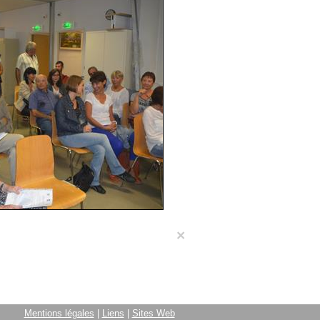
×
Mentions légales
|
Liens
|
Sites Web