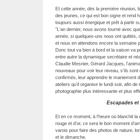
Et cette année, dès la première réunion, 
des jeunes, ce qui est bon signe et rend 
toujours aussi énergique et prêt à partir s
"L'an dernier, nous avons tourné avec qu
année, si quelques-uns nous ont quittés, 
et nous en attendons encore la semaine p
Donc tout va bien à bord et la saison va p
entre autre la dynamique secrétaire et néa
Claudie Mesnier, Gérard Jacques, l'anima
nouveaux pour voir leur niveau, s'ils son
confirmés, leur apprendre le maniement d
ateliers qu'il organise le lundi soir, afin d
photographie plus intéressante et plus eff
Escapades et i
Et en ce moment, à l'heure où blanchit la
rouge et d'or, ce sera le bon moment d'am
varois pour faire des photos de nature, lo
et le dimanche.