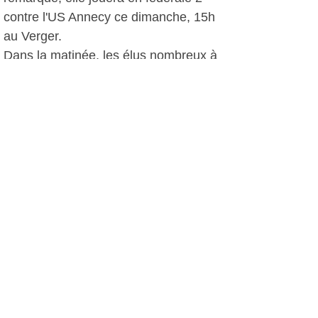
contre l'US Annecy ce dimanche, 15h
au Verger.
Dans la matinée, les élus nombreux à
l'appel ont parcouru les stands et
échangé avec tous ces bénévoles qui
animent notre commune au quotidien.
Vers midi la municipalité, épaulée par
les infatigables membres de l'OCS,
offrait un apéritif bien mérité!
A.I, le 16 septembre 2012
Plus d'infos:
Office des Clubs Sportifs de Six Fours