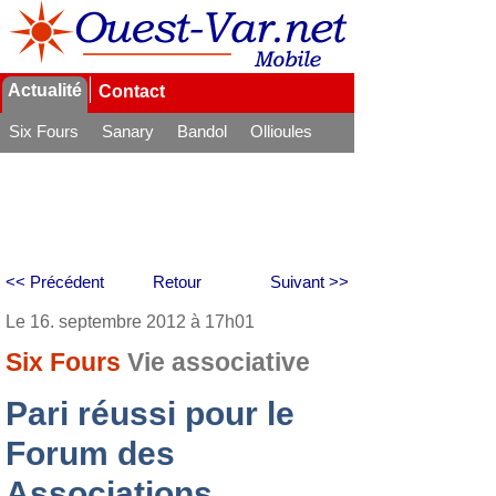
Actualité
Contact
Six Fours
Sanary
Bandol
Ollioules
La Seyne
<< Précédent
Retour
Suivant >>
Le 16. septembre 2012 à 17h01
Six Fours
Vie associative
Pari réussi pour le
Forum des
Associations