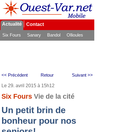
Actualité
Contact
Six Fours
Sanary
Bandol
Ollioules
La Seyne
<< Précédent
Retour
Suivant >>
Le 29. avril 2015 à 15h12
Six Fours
Vie de la cité
Un petit brin de
bonheur pour nos
seniors!