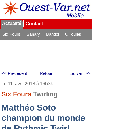
Actualité
Contact
Six Fours
Sanary
Bandol
Ollioules
La Seyne
<< Précédent
Retour
Suivant >>
Le 11. avril 2018 à 16h34
Six Fours
Twirling
Matthéo Soto
champion du monde
de Rythmic Twirl