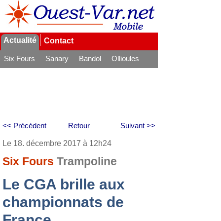
Actualité
Contact
Six Fours
Sanary
Bandol
Ollioules
La Seyne
<< Précédent
Retour
Suivant >>
Le 18. décembre 2017 à 12h24
Six Fours
Trampoline
Le CGA brille aux
championnats de
France