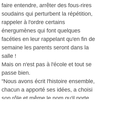
faire entendre, arrêter des fous-rires
soudains qui perturbent la répétition,
rappeler à l'ordre certains
énergumènes qui font quelques
facéties en leur rappelant qu'en fin de
semaine les parents seront dans la
salle !
Mais on n'est pas à l'école et tout se
passe bien.
"Nous avons écrit l'histoire ensemble,
chacun a apporté ses idées, a choisi
son rôle et même le nom qu'il porte
dans la pièce. Nous avons aussi choisi
les costumes. C'est vraiment une
oeuvre chorale et chacun y prend du
plaisir. Ce qui est le but premier".