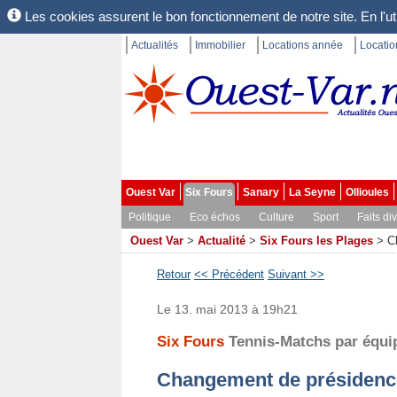
Les cookies assurent le bon fonctionnement de notre site. En l'uti
Actualités
Immobilier
Locations année
Locati
Ouest Var
Six Fours
Sanary
La Seyne
Ollioules
Politique
Eco échos
Culture
Sport
Faits di
Ouest Var
>
Actualité
>
Six Fours les Plages
>
C
Retour
<< Précédent
Suivant >>
Le 13. mai 2013 à 19h21
Six Fours
Tennis-Matchs par équi
Changement de présidence