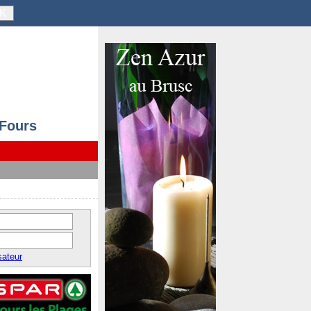
K
 Fours
sateur