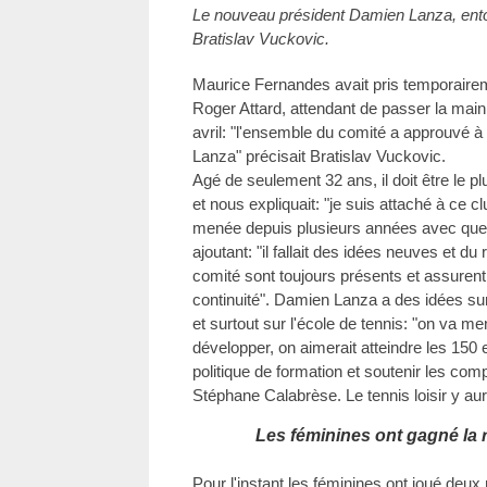
Le nouveau président Damien Lanza, ent
Bratislav Vuckovic.
Maurice Fernandes avait pris temporaireme
Roger Attard, attendant de passer la main.
avril: "l'ensemble du comité a approuvé à
Lanza" précisait Bratislav Vuckovic.
Agé de seulement 32 ans, il doit être le 
et nous expliquait: "je suis attaché à ce cl
menée depuis plusieurs années avec que
ajoutant: "il fallait des idées neuves et
comité sont toujours présents et assure
continuité". Damien Lanza a des idées sur l
et surtout sur l'école de tennis: "on va me
développer, on aimerait atteindre les 150 
politique de formation et soutenir les comp
Stéphane Calabrèse. Le tennis loisir y aur
Les féminines ont gagné la
Pour l'instant les féminines ont joué deux