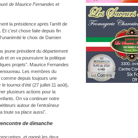
ouré de Maurice Fernandes et
nt la présidence après l'arrêt de
 Et c'est chose faite depuis fin
 l'unanimité le choix de Damien
plus jeune président du département
ub et on va poursuivre la politique
lques projets". Maurice Fernandes
 du renouveau. Les membres du
nt comme depuis toujours une
e tournoi d'été (27 juillet-11 août),
ner plusieurs actions pour la
enfants. On va continuer notre
étiteurs autour de l'entraîneur
a toute sa place aussi".
 rencontre de dimanche
 rencontres, et gagné les deux.