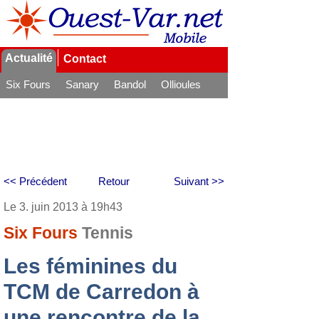
Actualité
Contact
Six Fours
Sanary
Bandol
Ollioules
La Seyne
<< Précédent
Retour
Suivant >>
Le 3. juin 2013 à 19h43
Six Fours
Tennis
Les féminines du
TCM de Carredon à
une rencontre de la