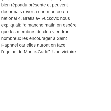
bien répondu présente et peuvent
désormais rêver à une montée en
national 4. Bratislav Vuckovic nous
expliquait: "dimanche matin on espère
que les membres du club viendront
nombreux les encourager à Saint-
Raphaël car elles auront en face
l'équipe de Monte-Carlo". Une victoire
leur permettrait d'accéder à la
Nationale 4, ce qui constituerait une
belle performance, d'autant plus que
cette équipe est composée de
joueuses expérimentées mais aussi de
jeunes en devenir, bref l'avenir et la
relève sont assurés au TCM de
Carredon.