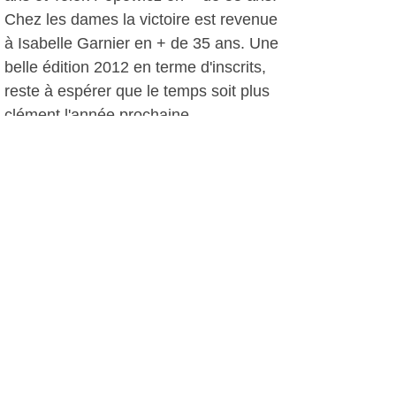
Chez les dames la victoire est revenue
à Isabelle Garnier en + de 35 ans. Une
belle édition 2012 en terme d'inscrits,
reste à espérer que le temps soit plus
clément l'année prochaine.
D.D, le 11 novembre 2012
Plus d'infos:
CSMT La Coudoulière - Tennis
Autres photos: