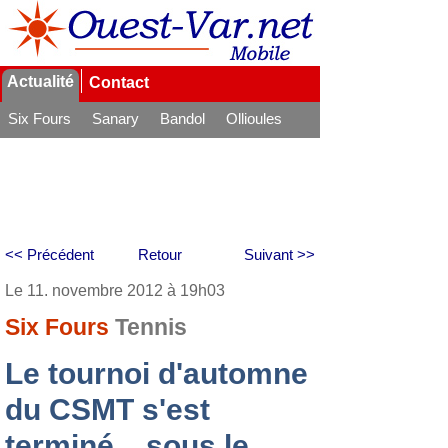
Actualité
Contact
Six Fours
Sanary
Bandol
Ollioules
La Seyne
<< Précédent
Retour
Suivant >>
Le 11. novembre 2012 à 19h03
Six Fours
Tennis
Le tournoi d'automne
du CSMT s'est
terminé... sous le