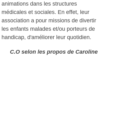
animations dans les structures
médicales et sociales. En effet, leur
association a pour missions de divertir
les enfants malades et/ou porteurs de
handicap, d'améliorer leur quotidien.
C.O selon les propos de Caroline
Salva, le 07 février 2017
Pour soutenir Attrap'Rêves :
https://www.attrap-reves.org/
Page facebook : Attrap' Rêves
Plus d'infos:
Attrap' Rêves
Autres photos: