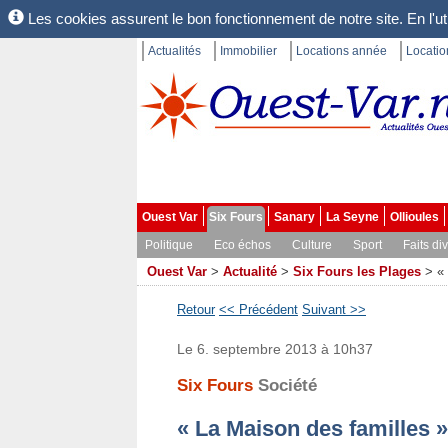
Les cookies assurent le bon fonctionnement de notre site. En l'uti
Actualités
Immobilier
Locations année
Locati
Ouest Var
Six Fours
Sanary
La Seyne
Ollioules
Politique
Eco échos
Culture
Sport
Faits di
Ouest Var
>
Actualité
>
Six Fours les Plages
>
«
Retour
<< Précédent
Suivant >>
Le 6. septembre 2013 à 10h37
Six Fours
Société
« La Maison des familles »,