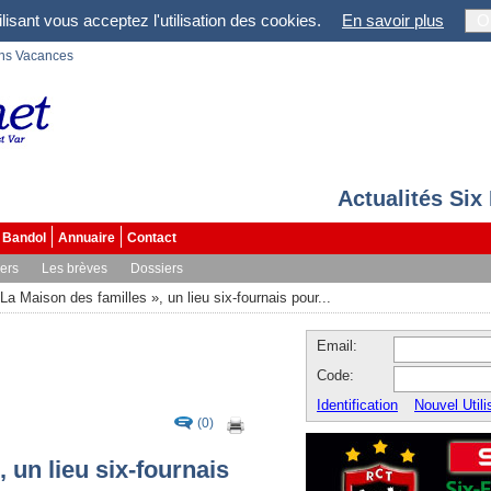
lisant vous acceptez l'utilisation des cookies.
En savoir plus
O
ons Vacances
Actualités Six
Bandol
Annuaire
Contact
vers
Les brèves
Dossiers
 La Maison des familles », un lieu six-fournais pour...
Email:
Code:
Identification
Nouvel Utili
(0)
 un lieu six-fournais