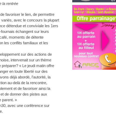
e la rentrée
de favoriser le lien, de permettre
variés, avec le concours la plupart
e détendue et conviviale les 1ers
-fournais échangent sur leurs
 café, moments de détente
 les conflits familiaux et les
veloppement sur des actions de
ynoise, intervenait sur un thème
 préparer? « Le jeudi matin offre
nger en toute liberté sur des
ons déjà abordé, l’autorité, la
ction au-delà de la rencontre,
lement et de favoriser ainsi la
er et de donner des pistes aux
e parent. »
8h30, avec une conférence sur
e.