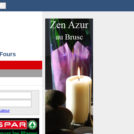
K
 Fours
sateur