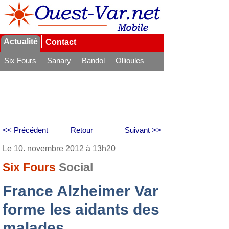
Actualité
Contact
Six Fours
Sanary
Bandol
Ollioules
La Seyne
<< Précédent
Retour
Suivant >>
Le 10. novembre 2012 à 13h20
Six Fours
Social
France Alzheimer Var
forme les aidants des
malades