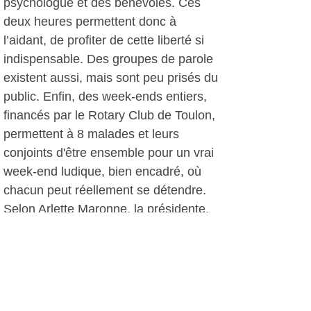
psychologue et des bénévoles. Ces
deux heures permettent donc à
l’aidant, de profiter de cette liberté si
indispensable. Des groupes de parole
existent aussi, mais sont peu prisés du
public. Enfin, des week-ends entiers,
financés par le Rotary Club de Toulon,
permettent à 8 malades et leurs
conjoints d'être ensemble pour un vrai
week-end ludique, bien encadré, où
chacun peut réellement se détendre.
Selon Arlette Maronne, la présidente,
l’association est le chaînon manquant
entre le monde médical et les
familles : « Nous avons un vécu et une
écoute. Et pour ceux qui en ont
réellement besoin, nous proposons