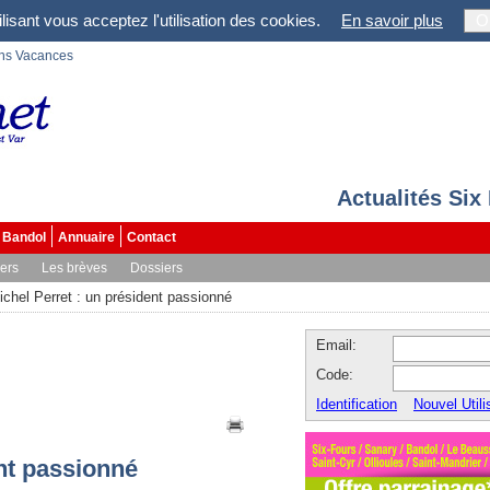
lisant vous acceptez l'utilisation des cookies.
En savoir plus
O
ons Vacances
Actualités Six
Bandol
Annuaire
Contact
vers
Les brèves
Dossiers
ichel Perret : un président passionné
Email:
Code:
Identification
Nouvel Utili
ent passionné