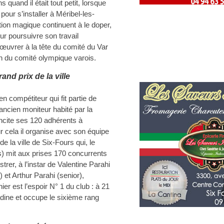
quand il était tout petit, lorsque
our s’installer à Méribel-les-
otion magique continuent à le doper,
our poursuivre son travail
’œuvrer à la tête du comité du Var
in du comité olympique varois.
and prix de la ville
en compétiteur qui fit partie de
 ancien moniteur habité par la
incite ses 120 adhérents à
 cela il organise avec son équipe
e la ville de Six-Fours qui, le
) mit aux prises 170 concurrents
strer, à l’instar de Valentine Parahi
et Arthur Parahi (senior),
er est l’espoir N° 1 du club : à 21
itadine et occupe le sixième rang