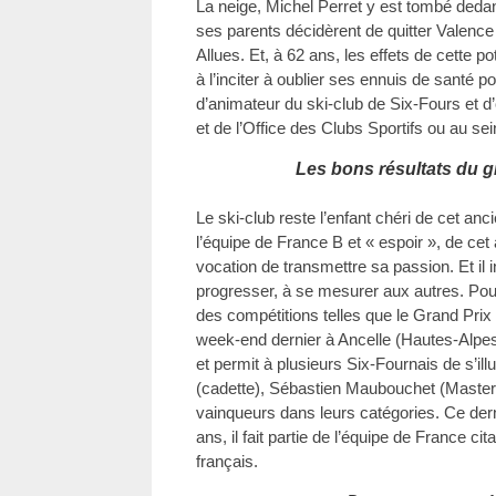
La neige, Michel Perret y est tombé dedans 
ses parents décidèrent de quitter Valence p
Allues. Et, à 62 ans, les effets de cette p
à l’inciter à oublier ses ennuis de santé p
d’animateur du ski-club de Six-Fours et d
et de l’Office des Clubs Sportifs ou au se
Les bons résultats du gr
Le ski-club reste l’enfant chéri de cet anci
l’équipe de France B et « espoir », de cet
vocation de transmettre sa passion. Et il 
progresser, à se mesurer aux autres. Pour
des compétitions telles que le Grand Prix d
week-end dernier à Ancelle (Hautes-Alpes
et permit à plusieurs Six-Fournais de s’illu
(cadette), Sébastien Maubouchet (Master) 
vainqueurs dans leurs catégories. Ce derni
ans, il fait partie de l’équipe de France c
français.