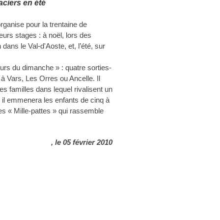
aciers en été
organise pour la trentaine de
urs stages : à noël, lors des
ans le Val-d'Aoste, et, l’été, sur
eurs du dimanche » : quatre sorties-
à Vars, Les Orres ou Ancelle. Il
es familles dans lequel rivalisent un
l, il emmenera les enfants de cinq à
s « Mille-pattes » qui rassemble
, le 05 février 2010