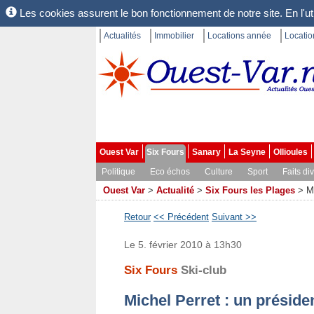
Les cookies assurent le bon fonctionnement de notre site. En l'uti
Actualités
Immobilier
Locations année
Locati
Ouest Var
Six Fours
Sanary
La Seyne
Ollioules
Politique
Eco échos
Culture
Sport
Faits di
Ouest Var
>
Actualité
>
Six Fours les Plages
>
M
Retour
<< Précédent
Suivant >>
Le 5. février 2010 à 13h30
Six Fours
Ski-club
Michel Perret : un présid