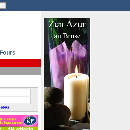
K
 Fours
sateur