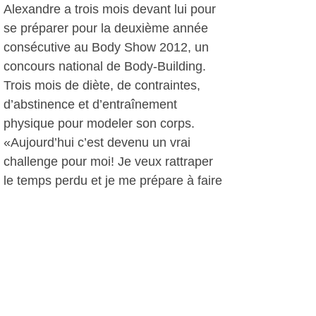
Alexandre a trois mois devant lui pour
se préparer pour la deuxième année
consécutive au Body Show 2012, un
concours national de Body-Building.
Trois mois de diète, de contraintes,
d’abstinence et d’entraînement
physique pour modeler son corps.
«Aujourd’hui c’est devenu un vrai
challenge pour moi! Je veux rattraper
le temps perdu et je me prépare à faire
ce sacrifice pour atteindre le podium.
L’an dernier je suis arrivé troisième !
Cette année j’espère faire mieux
encore!»
Alexandre a 50 ans et ne compte pas
s’arrêter là. D’ailleurs, tous ses
collègues disent qu’il n’y a pas d’âge