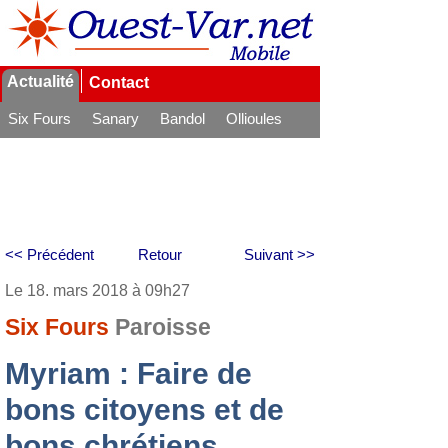
Actualité
Contact
Six Fours
Sanary
Bandol
Ollioules
La Seyne
<< Précédent
Retour
Suivant >>
Le 18. mars 2018 à 09h27
Six Fours
Paroisse
Myriam : Faire de
bons citoyens et de
bons chrétiens