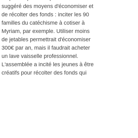
suggéré des moyens d'économiser et
de récolter des fonds : inciter les 90
familles du catéchisme à cotiser à
Myriam, par exemple. Utiliser moins
de jetables permettrait d'économiser
300€ par an, mais il faudrait acheter
un lave vaisselle professionnel.
L'assemblée a incité les jeunes à être
créatifs pour récolter des fonds qui
leur sont destinés, en organisant des
ventes de gâteaux par exemple.
Le père Roni a souligné l'importance
des pèlerinages pour les jeunes : « Ils
en reviennent dynamisés et
dynamisent notre paroisse. Notre
projet est de faire de ces jeunes de