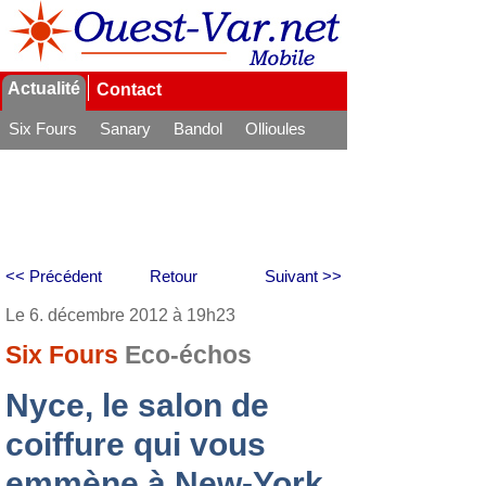
Actualité
Contact
Six Fours
Sanary
Bandol
Ollioules
La Seyne
<< Précédent
Retour
Suivant >>
Le 6. décembre 2012 à 19h23
Six Fours
Eco-échos
Nyce, le salon de
coiffure qui vous
emmène à New-York