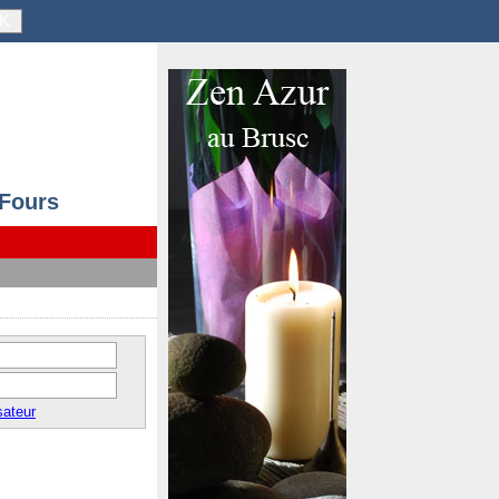
K
 Fours
sateur