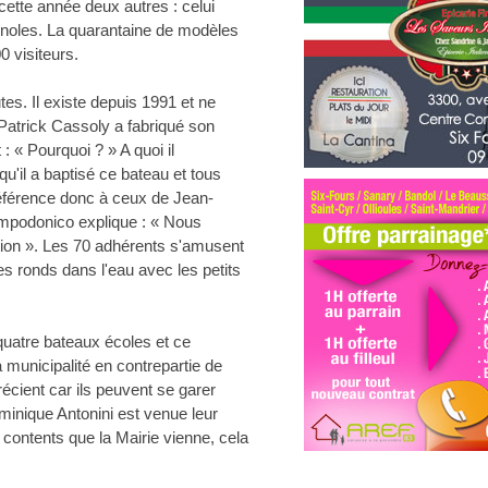
cette année deux autres : celui
ignoles. La quarantaine de modèles
 visiteurs.
es. Il existe depuis 1991 et ne
atrick Cassoly a fabriqué son
 « Pourquoi ? » A quoi il
qu'il a baptisé ce bateau et tous
 référence donc à ceux de Jean-
ampodonico explique : « Nous
ion ». Les 70 adhérents s'amusent
des ronds dans l'eau avec les petits
t quatre bateaux écoles et ce
municipalité en contrepartie de
cient car ils peuvent se garer
minique Antonini est venue leur
 contents que la Mairie vienne, cela