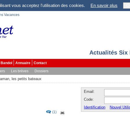
lisant vous acceptez l'utilisation des cookies.
En savoir plus
O
ons Vacances
Actualités Six
Bandol
Annuaire
Contact
vers
Les brèves
Dossiers
aman, les petits bateaux
Email:
Code:
Identification
Nouvel Utili
(1)