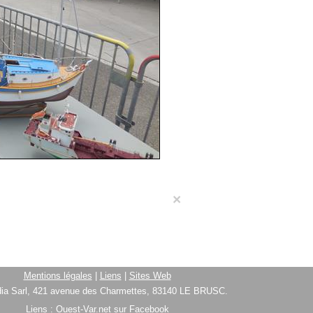
×
Mentions légales
|
Liens
|
Sites Web
ia Sarl, 421 avenue des Charmettes, 83140 LE BRUSC.
Liens :
Ouest-Var.net sur Facebook