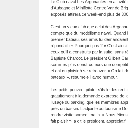
Le Club naval Les Argonautes en a invité 
d'Aubagne et Miniflotte Centre Var de Br
exposés attirera ce week-end plus de 3000
C'est un vieux club que celui des Argonaut
compte que du modélisme naval. Quand P
premier bateau, ses amis lui demandaient :
répondait : « Pourquoi pas ? » C'est ainsi 
ceux qu'il a construits par la suite, sans
Baptiste Charcot. Le président Gilbert C
sommes plus constructeurs que compétit
et ont du plaisir à se retrouver. « On fait 
bateaux », résume-t-il avec humour.
Les petits peuvent piloter s'ils le désiren
gratuitement à la demande expresse de la 
l'usage du parking, que les membres appré
près du bassin. L'adjointe au tourisme Do
rendre visite samedi matin. « Nous étions
fait plaisir », a dit le président, appréciatif.