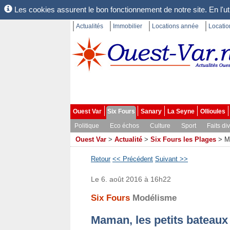
Les cookies assurent le bon fonctionnement de notre site. En l'uti
Actualités
Immobilier
Locations année
Locati
Ouest Var
Six Fours
Sanary
La Seyne
Ollioules
Politique
Eco échos
Culture
Sport
Faits di
Ouest Var
>
Actualité
>
Six Fours les Plages
>
M
Retour
<< Précédent
Suivant >>
Le 6. août 2016 à 16h22
Six Fours
Modélisme
Maman, les petits bateaux