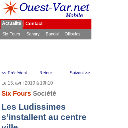
Actualité
Contact
Six Fours
Sanary
Bandol
Ollioules
La Seyne
<< Précédent
Retour
Suivant >>
Le 13. avril 2010 à 19h10
Six Fours
Société
Les Ludissimes
s’installent au centre
ville