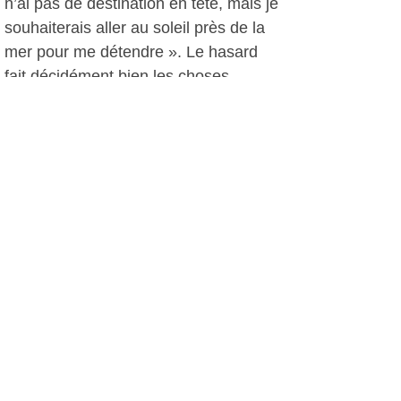
n’ai pas de destination en tête, mais je
souhaiterais aller au soleil près de la
mer pour me détendre ». Le hasard
fait décidément bien les choses.
102 clients récompensés
« Le tirage au sort a été effectué par
des enfants. Nous étions ravis qu’une
six-fournaise et une bandolaise
gagnent. L’agglomération est bien
représentée », dit Dominique Morin
avec le sourire. La tombola organisée
durant la semaine du 26 au 30 avril a
permis de faire revenir les clients
après 6 mois de travaux. « Quand on
a des gros lots comme la voiture, ça