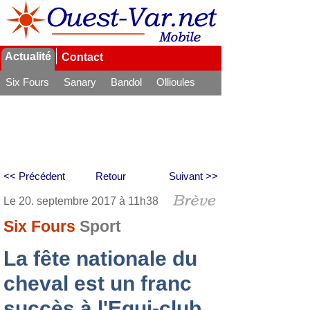
Actualité
Contact
Six Fours
Sanary
Bandol
Ollioules
La Seyne
<< Précédent
Retour
Suivant >>
Le 20. septembre 2017 à 11h38
Six Fours
Sport
La fête nationale du
cheval est un franc
succès à l'Equi-club