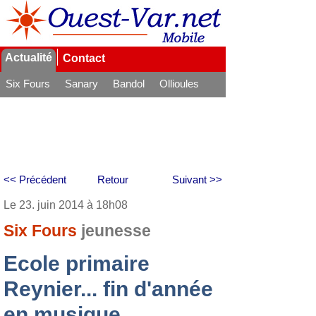
Actualité
Contact
Six Fours
Sanary
Bandol
Ollioules
La Seyne
<< Précédent
Retour
Suivant >>
Le 23. juin 2014 à 18h08
Six Fours
jeunesse
Ecole primaire
Reynier... fin d'année
en musique