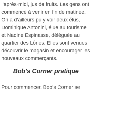
l’après-midi, jus de fruits. Les gens ont
commencé à venir en fin de matinée.
On a d’ailleurs pu y voir deux élus,
Dominique Antonini, élue au tourisme
et Nadine Espinasse, déléguée au
quartier des Lônes. Elles sont venues
découvrir le magasin et encourager les
nouveaux commerçants.
Bob’s Corner pratique
Pour commencer, Bob’s Corner se
situe au 276 bd des Ecoles, à 50
mètres du restaurant le Dauphin (à
droite) et 100 mètres de la plage de
Bonnegrâce.
Ses jours d’ouverture sont :