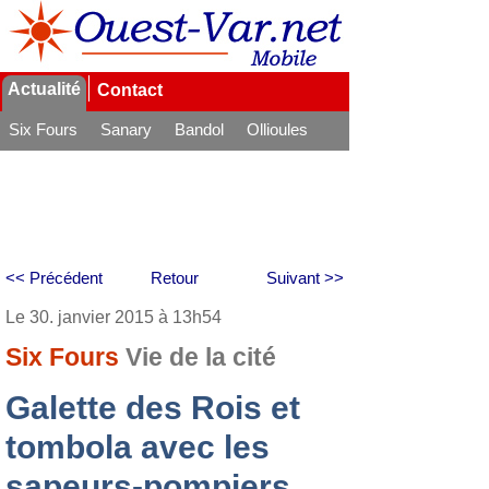
Actualité
Contact
Six Fours
Sanary
Bandol
Ollioules
La Seyne
<< Précédent
Retour
Suivant >>
Le 30. janvier 2015 à 13h54
Six Fours
Vie de la cité
Galette des Rois et
tombola avec les
sapeurs-pompiers