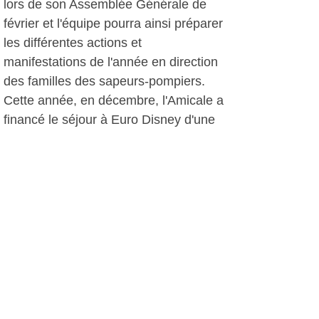
lors de son Assemblée Générale de
février et l'équipe pourra ainsi préparer
les différentes actions et
manifestations de l'année en direction
des familles des sapeurs-pompiers.
Cette année, en décembre, l'Amicale a
financé le séjour à Euro Disney d'une
cinquantaine d'enfants accompagnés
de leurs parents. Un souvenir
inoubliable pour ces familles qui
n'auraient peut-être pas eu la
possibilité de se rendre à Paris.
A.I, le 30 janvier 2015
Autres photos: