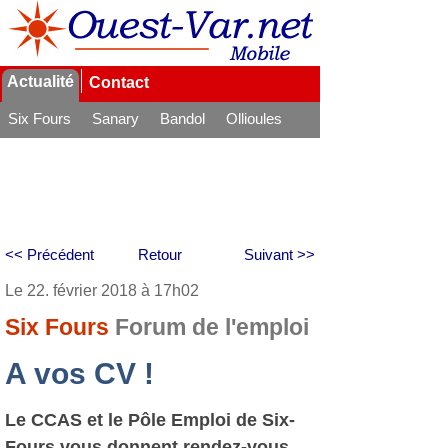
Actualité
Contact
Six Fours
Sanary
Bandol
Ollioules
La Seyne
<< Précédent
Retour
Suivant >>
Le 22. février 2018 à 17h02
Six Fours
Forum de l'emploi
A vos CV !
Le CCAS et le Pôle Emploi de Six-
Fours vous donnent rendez-vous