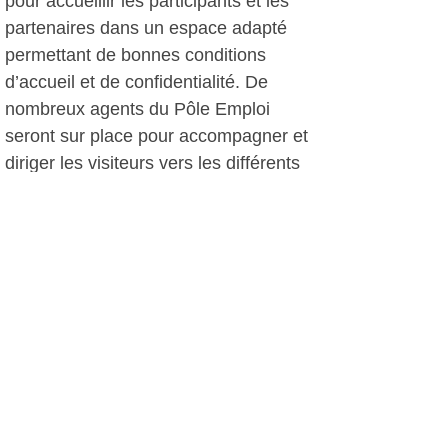
pour accueillir les participants et les
partenaires dans un espace adapté
permettant de bonnes conditions
d’accueil et de confidentialité. De
nombreux agents du Pôle Emploi
seront sur place pour accompagner et
diriger les visiteurs vers les différents
stands et offres. Parmi les partenaires
les plus attendus, la SAHB (Société
Aménagement Hôtelière de Bendor)
sera présente avec avec 150 postes,
aux côtés des enseignes Metro et
Carrefour Market de Six-Fours ou
encore l’Hôtel Frégate. Plus de 200
emplois saisonniers* seront proposés
sur le stand de la Mairie (plages,
animations, surveillance, secours…).