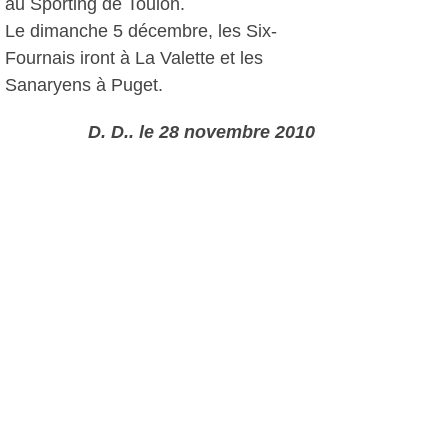
au Sporting de Toulon.
Le dimanche 5 décembre, les Six-
Fournais iront à La Valette et les
Sanaryens à Puget.
D. D., le 28 novembre 2010
Plus d'infos:
Football Club Six-Fours Le Brusc
Union Sportive Sanaryenne de
Football
Autres photos: