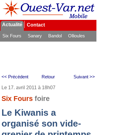
Actualité
Contact
Six Fours
Sanary
Bandol
Ollioules
La Seyne
<< Précédent
Retour
Suivant >>
Le 17. avril 2011 à 18h07
Six Fours
foire
Le Kiwanis a
organisé son vide-
grenier de printemps