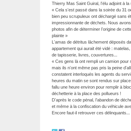
Thierry Mas Saint Guiral, l'élu adjoint à l
« Cela s'est passé dans la soirée du 31 o
bien peu scrupuleux ont déchargé sans ét
impressionnante de déchets. Nous avons e
photos afin de déterminer l'origine de cett
plainte »
L'amas de détritus lâchement déposés dan
appartement qui aurait été vidé : matelas,
de tapisserie, livres, couvertures...
« Ces gens là ont rempli un camion pour 
mais ils n'ont même pas pris la peine d'all
constatent interloqués les agents du serv
heures du matin se sont rendus sur place p
fallu une heure environ pour remplir à blo
déchetterie à la place des pollueurs !
D'après le code pénal, l’abandon de déch
et même à la confiscation du véhicule ave
Encore faut-il retrouver ces délinquants...