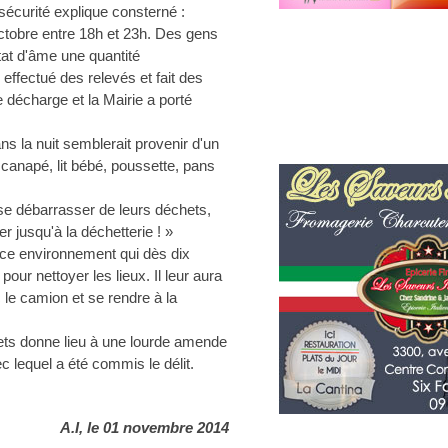
a sécurité explique consterné :
ctobre entre 18h et 23h. Des gens
at d'âme une quantité
ffectué des relevés et fait des
e décharge et la Mairie a porté
s la nuit semblerait provenir d'un
 canapé, lit bébé, poussette, pans
se débarrasser de leurs déchets,
er jusqu'à la déchetterie ! »
ice environnement qui dès dix
our nettoyer les lieux. Il leur aura
c le camion et se rendre à la
ets donne lieu à une lourde amende
c lequel a été commis le délit.
A.I, le 01 novembre 2014