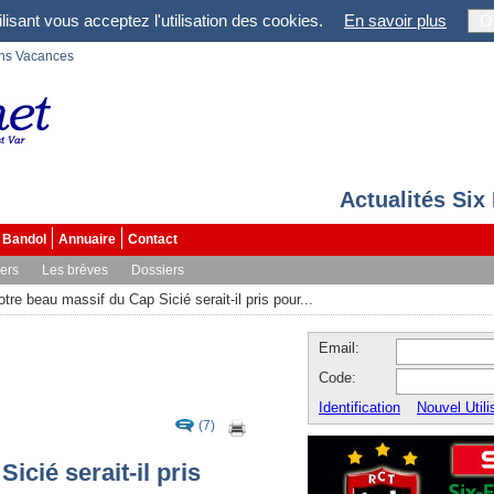
lisant vous acceptez l'utilisation des cookies.
En savoir plus
O
ons Vacances
Actualités Six
Bandol
Annuaire
Contact
vers
Les brèves
Dossiers
otre beau massif du Cap Sicié serait-il pris pour...
Email:
Code:
Identification
Nouvel Utili
(7)
icié serait-il pris