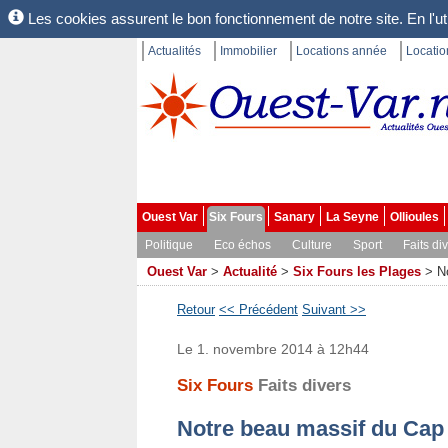
Les cookies assurent le bon fonctionnement de notre site. En l'uti
Actualités
Immobilier
Locations année
Locati
Ouest Var
Six Fours
Sanary
La Seyne
Ollioules
Politique
Eco échos
Culture
Sport
Faits di
Ouest Var
>
Actualité
>
Six Fours les Plages
>
N
Retour
<< Précédent
Suivant >>
Le 1. novembre 2014 à 12h44
Six Fours
Faits divers
Notre beau massif du Cap S