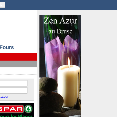
K
 Fours
sateur