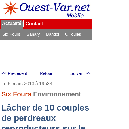
Actualité
Contact
Six Fours
Sanary
Bandol
Ollioules
La Seyne
<< Précédent
Retour
Suivant >>
Le 6. mars 2013 à 19h33
Six Fours
Environnement
Lâcher de 10 couples
de perdreaux
reproducteurs sur le