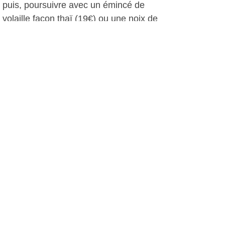
puis, poursuivre avec un émincé de
volaille façon thaï (19€) ou une noix de
veau en croûte au parmesan (23,50€).
Les desserts sont garantis faits
maison comme cette délicieuse vérine
de fraises chocolat blanc et huile
d'olive.
Un menu à 14,50€ ( entrée et plat ou
plat et dessert), un autre à 19€
(entrée, plat et dessert) vous est
proposé chaque jour et le week-end,
un menu à 25€ avec deux entrées,
deux plats et deux desserts au choix.
A.I, le 08 juillet 2014