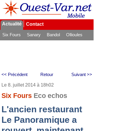
Actualité
Contact
Six Fours
Sanary
Bandol
Ollioules
La Seyne
<< Précédent
Retour
Suivant >>
Le 8. juillet 2014 à 18h02
Six Fours
Eco echos
L'ancien restaurant
Le Panoramique a
rouvert, maintenant