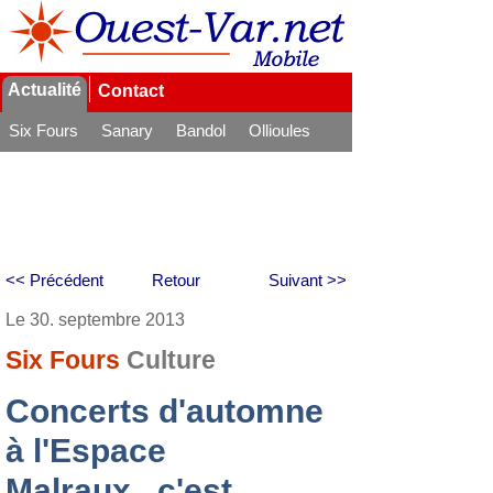
Actualité
Contact
Six Fours
Sanary
Bandol
Ollioules
La Seyne
<< Précédent
Retour
Suivant >>
Le 30. septembre 2013
Six Fours
Culture
Concerts d'automne
à l'Espace
Malraux...c'est