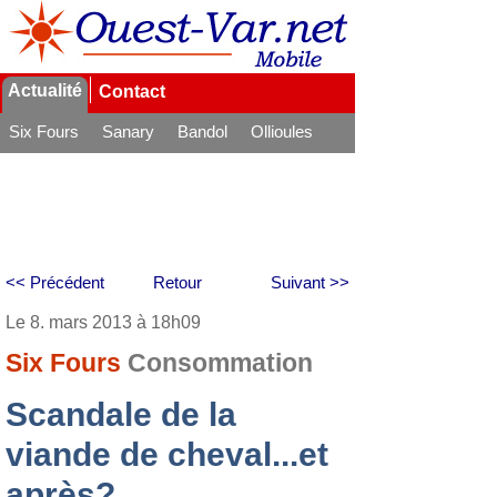
Actualité
Contact
Six Fours
Sanary
Bandol
Ollioules
La Seyne
<< Précédent
Retour
Suivant >>
Le 8. mars 2013 à 18h09
Six Fours
Consommation
Scandale de la
viande de cheval...et
après?