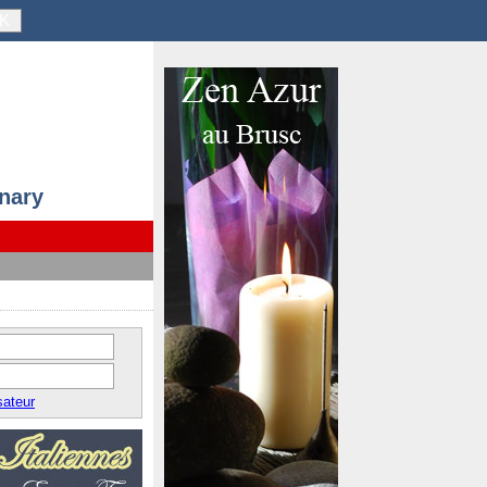
K
anary
sateur