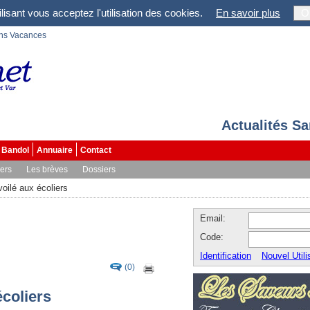
lisant vous acceptez l'utilisation des cookies.
En savoir plus
O
ons Vacances
Actualités S
Bandol
Annuaire
Contact
vers
Les brèves
Dossiers
oilé aux écoliers
Email:
Code:
Identification
Nouvel Utili
(0)
écoliers