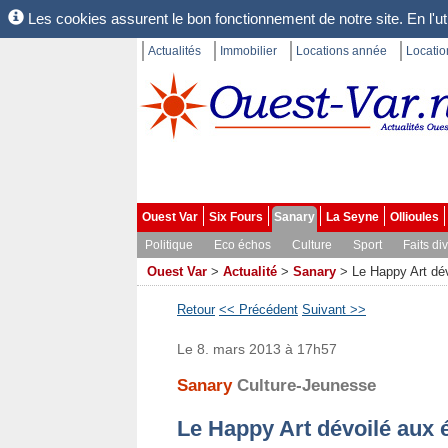
Les cookies assurent le bon fonctionnement de notre site. En l'uti
Actualités
Immobilier
Locations année
Locati
Ouest Var
Six Fours
Sanary
La Seyne
Ollioules
Politique
Eco échos
Culture
Sport
Faits di
Ouest Var
>
Actualité
>
Sanary
>
Le Happy Art dév
Retour
<< Précédent
Suivant >>
Le 8. mars 2013 à 17h57
Sanary
Culture-Jeunesse
Le Happy Art dévoilé aux 