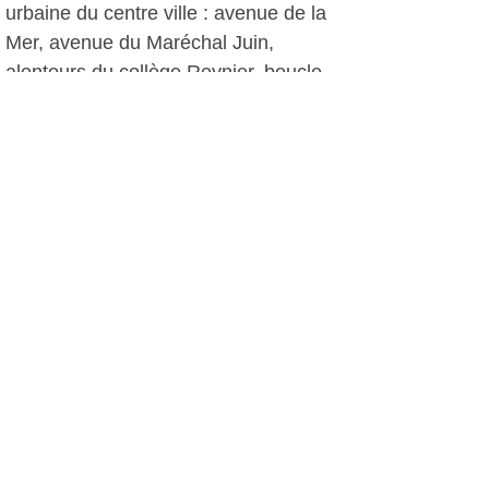
urbaine du centre ville : avenue de la
Mer, avenue du Maréchal Juin,
alentours du collège Reynier, boucle
du stade, rue République à partir de la
place des Poilus, parvis du cinéma,
rue de la Tour fondue et trottoirs de
l'avenue de Lattre de Tassigny. Les
travaux de prévention des inondations
selon le schéma directeur
d'assainissement pluvial.
Autres projets pour 2015, la deuxième
phase des travaux de la Maison du
Cygne, la réfection des tennis de la
Coudoulière, les études pour la
réfection de l'enceinte du stade Sastre,
la réfection de la salle Daudet et la
poursuite du programme de vidéo