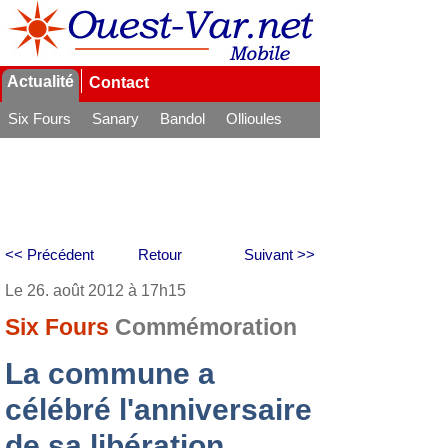
Actualité
Contact
Six Fours
Sanary
Bandol
Ollioules
La Seyne
<< Précédent
Retour
Suivant >>
Le 26. août 2012 à 17h15
Six Fours
Commémoration
La commune a
célébré l'anniversaire
de sa libération