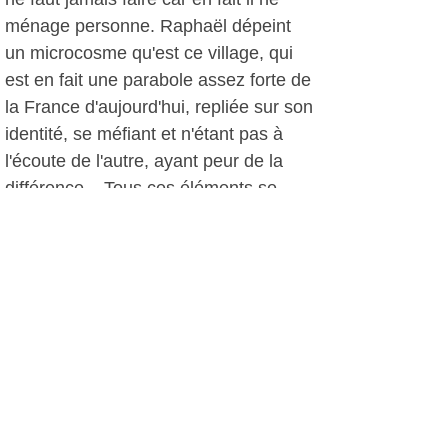
ménage personne. Raphaël dépeint
un microcosme qu'est ce village, qui
est en fait une parabole assez forte de
la France d'aujourd'hui, repliée sur son
identité, se méfiant et n'étant pas à
l'écoute de l'autre, ayant peur de la
différence... Tous ces éléments se
mettent en place d'où une autorité
humaniste du maire qui ne sait pas
répondre à l'angoisse qui monte..."
Ce soir-là, pas d'angoisse au cinéma
mais une émotion palpable des
spectateurs qui ont été bouleversés
par ce film d'atmosphère. Une
atmosphère pesante qui aura une fin