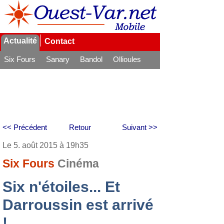
Actualité
Contact
Six Fours
Sanary
Bandol
Ollioules
La Seyne
<< Précédent
Retour
Suivant >>
Le 5. août 2015 à 19h35
Six Fours
Cinéma
Six n'étoiles... Et
Darroussin est arrivé
!