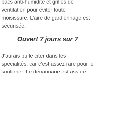
bacs anti-humidité et grilles de
ventilation pour éviter toute
moisissure. L’aire de gardiennage est
sécurisée.
Ouvert 7 jours sur 7
J’aurais pu le citer dans les
spécialités, car c’est assez rare pour le
souligner. Le dépannage est assuré
aux particuliers 6 jours sur 7 (7j/7 en
saison) et aux professionnels 7 jours
sur 7. Ils interviennent au port, sur
l’aire de carénage et aussi à domicile.
Le but ? Permettre aux pros de
travailler en toute quiétude et au
particulier de profiter au maximum des