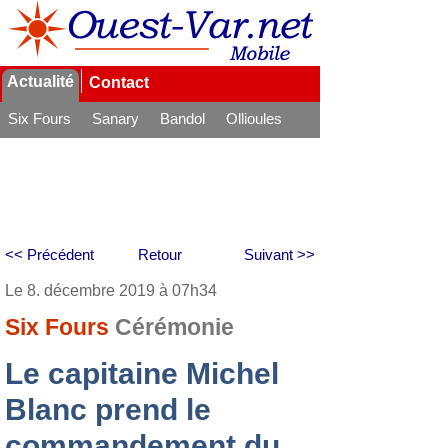
Actualité
Contact
Six Fours
Sanary
Bandol
Ollioules
La Seyne
<< Précédent
Retour
Suivant >>
Le 8. décembre 2019 à 07h34
Six Fours
Cérémonie
Le capitaine Michel
Blanc prend le
commandement du