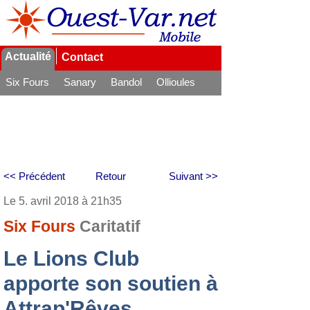
Actualité
Contact
Six Fours
Sanary
Bandol
Ollioules
La Seyne
<< Précédent
Retour
Suivant >>
Le 5. avril 2018 à 21h35
Six Fours
Caritatif
Le Lions Club
apporte son soutien à
Attrap'Rêves