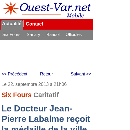
Actualité
Contact
Six Fours
Sanary
Bandol
Ollioules
La Seyne
<< Précédent
Retour
Suivant >>
Le 22. septembre 2013 à 21h06
Six Fours
Caritatif
Le Docteur Jean-
Pierre Labalme reçoit
la médaille de la ville