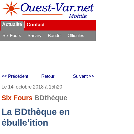
Actualité
Contact
Six Fours
Sanary
Bandol
Ollioules
La Seyne
<< Précédent
Retour
Suivant >>
Le 14. octobre 2018 à 15h20
Six Fours
BDthèque
La BDthèque en
ébulle’ition