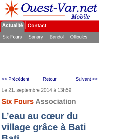
Actualité
Contact
Six Fours
Sanary
Bandol
Ollioules
La Seyne
<< Précédent
Retour
Suivant >>
Le 21. septembre 2014 à 13h59
Six Fours
Association
L’eau au cœur du
village grâce à Bati
Bati