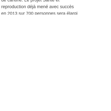
de cantine. Le projet Santé et
reproduction déjà mené avec succès
en 2013 sur 700 personnes sera élargi
aux villages alentours. Enfin, le projet
qui tient le plus à cœur au président
est la construction d’un terrain
multisport.
Pour continuer à récolter des fonds
pour Tignère, la compagnie
Pianoandco présente "Impression
tango" le 5 octobre à 18 heures à
l’église de Saint Pierre du Brusc, avec
un violoncelliste de l’Opéra de Toulon
et un récitatif de poèmes émouvants.
Le 8 mars, ce sera le tour d’un loto à
la salle Malraux.