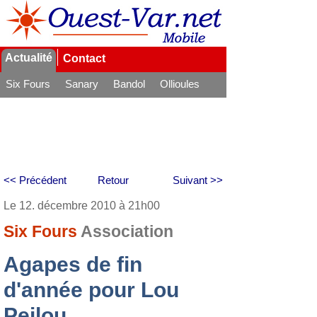
Actualité
Contact
Six Fours
Sanary
Bandol
Ollioules
La Seyne
<< Précédent
Retour
Suivant >>
Le 12. décembre 2010 à 21h00
Six Fours
Association
Agapes de fin
d'année pour Lou
Peilou