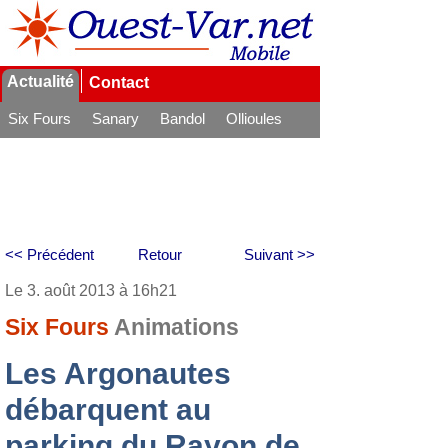
Actualité
Contact
Six Fours
Sanary
Bandol
Ollioules
La Seyne
<< Précédent
Retour
Suivant >>
Le 3. août 2013 à 16h21
Six Fours
Animations
Les Argonautes
débarquent au
parking du Rayon de